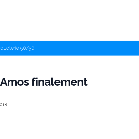
éo
Loterie 50/50
d’Amos finalement
018