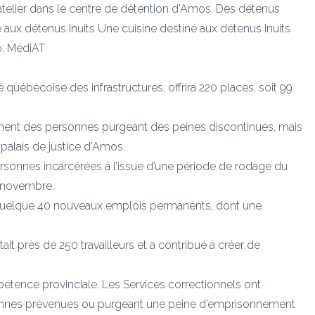
atelier dans le centre de détention d'Amos. Des détenus
 aux détenus Inuits
Une cuisine destiné aux détenus Inuits
o: MédiAT
 québécoise des infrastructures, offrira 220 places, soit 99
gement des personnes purgeant des peines discontinues, mais
palais de justice d’Amos.
rsonnes incarcérées à l’issue d’une période de rodage du
e novembre.
te quelque 40 nouveaux emplois permanents, dont une
it près de 250 travailleurs et a contribué à créer de
tence provinciale. Les Services correctionnels ont
sonnes prévenues ou purgeant une peine d’emprisonnement