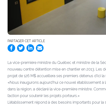
PARTAGER CET ARTICLE
La vice-première ministre du Québec et ministre de la Séc
nouveau centre détention mise en chantier en 2013. Les dé
projet de 126 M$ accueillera ses premiers détenus d’ici la 
«Nous inaugurons aujourd’hui ce nouvel établissement à la
dans la région, a déclaré la vice-première ministre. Com
l’action pour soutenir les projets porteurs.»
L’établissement répond à des besoins importants pour la 