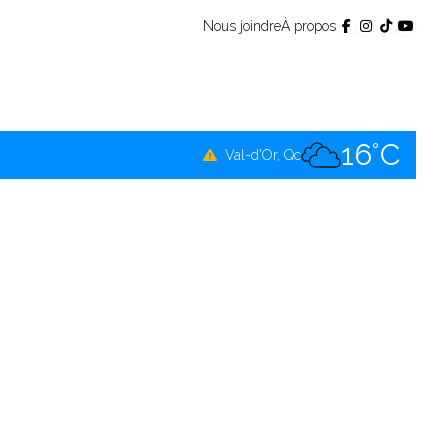
Nous joindre
À propos
16°C
Témiscamingue, Qc
16°C
La Sarre, Qc
16°C
Val-d'Or, Qc
15°C
Rouyn-Noranda, Qc
16°C
Amos, Qc