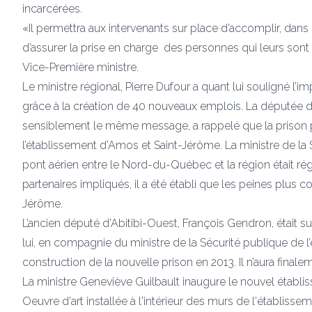
incarcérées.
«Il permettra aux intervenants sur place d’accomplir, dans
d’assurer la prise en charge des personnes qui leurs sont c
Vice-Première ministre.
Le ministre régional, Pierre Dufour a quant lui souligné l
grâce à la création de 40 nouveaux emplois. La députée d’
sensiblement le même message, a rappelé que la prison perm
l’établissement d’Amos et Saint-Jérôme. La ministre de la
pont aérien entre le Nord-du-Québec et la région était réglé
partenaires impliqués, il a été établi que les peines plus 
Jérôme.
L’ancien député d’Abitibi-Ouest, François Gendron, était su
lui, en compagnie du ministre de la Sécurité publique de l
construction de la nouvelle prison en 2013. Il n’aura final
La ministre Geneviève Guilbault inaugure le nouvel étab
Oeuvre d'art installée à l'intérieur des murs de l'établi