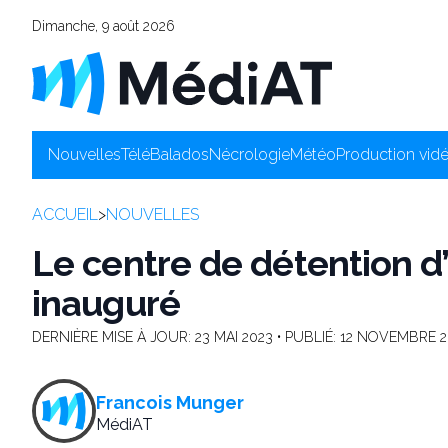
Dimanche, 9 août 2026
Nouvelles
Télé
Balados
Nécrologie
Météo
Production vid
ACCUEIL
>
NOUVELLES
Le centre de détention 
inauguré
DERNIÈRE MISE À JOUR:
23 MAI 2023
• PUBLIÉ:
12 NOVEMBRE 2
Francois Munger
MédiAT