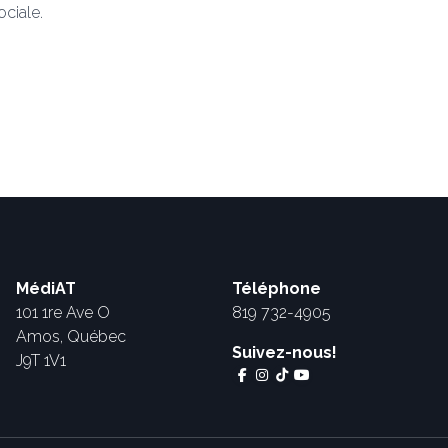
ociale.
MédiAT
Téléphone
101 1re Ave O
819 732-4905
Amos, Québec
Suivez-nous!
J9T 1V1