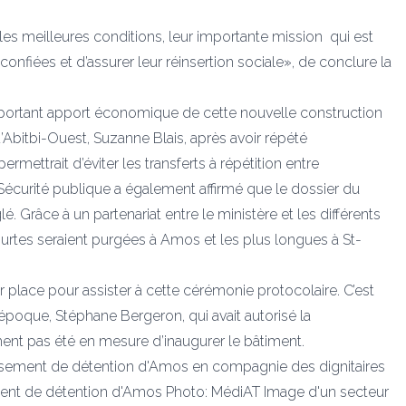
 les meilleures conditions, leur importante mission qui est
onfiées et d’assurer leur réinsertion sociale», de conclure la
’important apport économique de cette nouvelle construction
Abitbi-Ouest, Suzanne Blais, après avoir répété
ettrait d’éviter les transferts à répétition entre
 Sécurité publique a également affirmé que le dossier du
. Grâce à un partenariat entre le ministère et les différents
courtes seraient purgées à Amos et les plus longues à St-
r place pour assister à cette cérémonie protocolaire. C’est
’époque, Stéphane Bergeron, qui avait autorisé la
ement pas été en mesure d’inaugurer le bâtiment.
lissement de détention d'Amos en compagnie des dignitaires
ssement de détention d'Amos Photo: MédiAT
Image d'un secteur