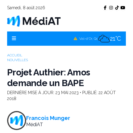
Samedi, 8 août 2026
22°C
Témiscamingue, Qc
22°C
La Sarre, Qc
21°C
Val-d'Or, Qc
20°C
Rouyn-Noranda, Qc
ACCUEIL
NOUVELLES
21°C
Amos, Qc
Projet Authier: Amos
demande un BAPE
DERNIÈRE MISE À JOUR:
23 MAI 2023
• PUBLIÉ:
22 AOÛT
2018
Francois Munger
MédiAT