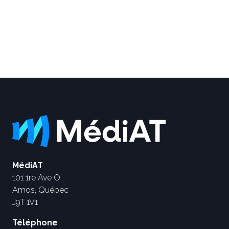
MédiAT
101 1re Ave O
Amos, Québec
J9T 1V1
Téléphone