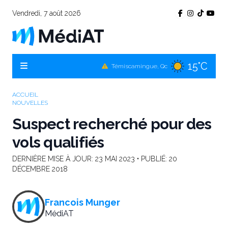
Vendredi, 7 août 2026
15°C
Témiscamingue, Qc
17°C
La Sarre, Qc
16°C
Val-d'Or, Qc
ACCUEIL
NOUVELLES
15°C
Rouyn-Noranda, Qc
Suspect recherché pour des
16°C
Amos, Qc
vols qualifiés
DERNIÈRE MISE À JOUR:
23 MAI 2023
• PUBLIÉ:
20
DÉCEMBRE 2018
Francois Munger
MédiAT