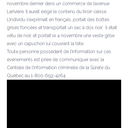
novembre dernier dans un commerce de l’avenue
Larivière. Il aurait exigé le contenu du tiroir-caisse.
L’individu s’exprimait en français, portait des bottes
grises foncées et transportait un sac à dos noir. Il était
vêtu de noir, et portait le 4 novembre une veste grise
avec un capuchon lui couvrant la tête.
Toute personne possédant de l’information sur ces
événements est priée de communiquer avec la
Centrale de l’information criminelle de la Sûreté du
Québec au 1-800-659-4264.