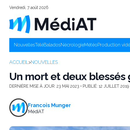
Vendredi, 7 août 2026
Nouvelles
Télé
Balados
Nécrologie
Météo
Production vid
ACCUEIL
>
NOUVELLES
Un mort et deux blessés g
DERNIÈRE MISE À JOUR:
23 MAI 2023
• PUBLIÉ:
12 JUILLET 2019
Francois Munger
MédiAT