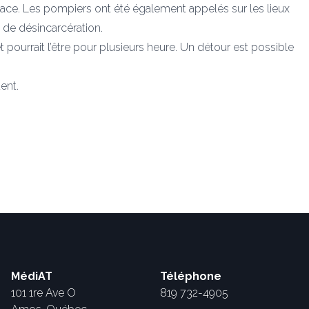
ace. Les pompiers ont été également appelés sur les lieux
 de désincarcération.
pourrait l’être pour plusieurs heure. Un détour est possible
dent.
MédiAT
Téléphone
101 1re Ave O
819 732-4905