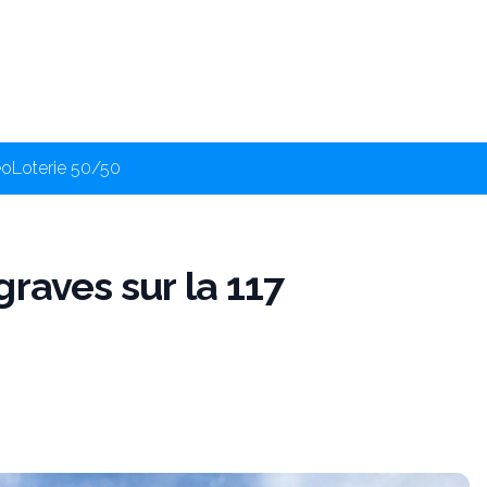
éo
Loterie 50/50
raves sur la 117