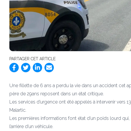
PARTAGER CET ARTICLE
Une fillette de 6 ans a perdu la vie dans un accident cet a
père de 29ans reposent dans un état critique.
Les services d’urgence ont été appelés à intervenir vers 13
Malartic.
Les premières informations font état d’un poids lourd qu
l’arrière d’un véhicule.