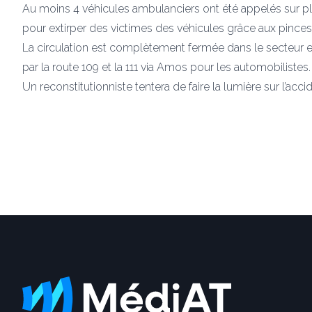
Au moins 4 véhicules ambulanciers ont été appelés sur pl
pour extirper des victimes des véhicules grâce aux pinces
La circulation est complètement fermée dans le secteur et 
par la route 109 et la 111 via Amos pour les automobilistes.
Un reconstitutionniste tentera de faire la lumière sur l’acci