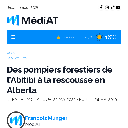
Jeudi, 6 août 2026
16°C
Témiscamingue, Qc
17°C
La Sarre, Qc
19°C
Val-d'Or, Qc
ACCUEIL
NOUVELLES
18°C
Rouyn-Noranda, Qc
Des pompiers forestiers de
19°C
Amos, Qc
l’Abitibi à la rescousse en
Alberta
DERNIÈRE MISE À JOUR:
23 MAI 2023
• PUBLIÉ:
24 MAI 2019
Francois Munger
MédiAT