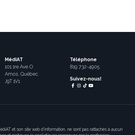
MédiAT
Téléphone
101 1re Ave O
819 732-4905
Amos, Québec
Suivez-nous!
J9T 1V1
édiAT et son site web d'information, ne sont pas rattachés à aucun