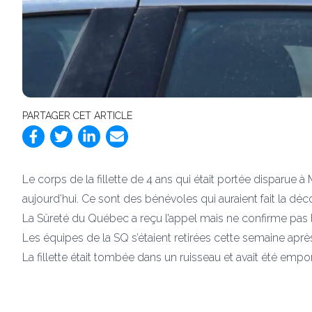
PARTAGER CET ARTICLE
Le corps de la fillette de 4 ans qui était portée disparue 
aujourd’hui. Ce sont des bénévoles qui auraient fait la déc
La Sûreté du Québec a reçu l’appel mais ne confirme pas
Les équipes de la SQ s’étaient retirées cette semaine ap
La fillette était tombée dans un ruisseau et avait été empo