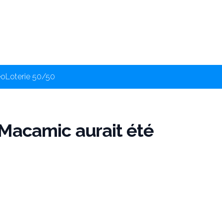
éo
Loterie 50/50
e Macamic aurait été