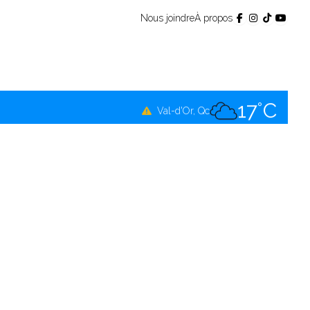
Nous joindre
À propos
17°C
Témiscamingue, Qc
17°C
La Sarre, Qc
17°C
Val-d'Or, Qc
16°C
Rouyn-Noranda, Qc
17°C
Amos, Qc