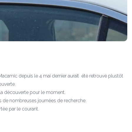
à Macamic depuis le 4 mai dernier aurait été retrouvé plustôt
ouverte.
 la découverte pour le moment.
rès de nombreuses journées de recherche.
rtée par le courant.