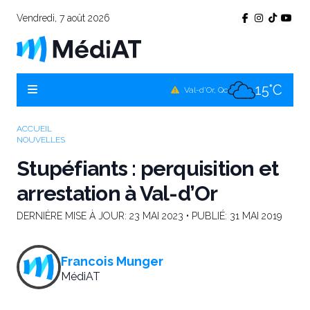
Vendredi, 7 août 2026
14°C
Témiscamingue, Qc
16°C
La Sarre, Qc
15°C
Val-d'Or, Qc
14°C
Rouyn-Noranda, Qc
ACCUEIL
NOUVELLES
15°C
Amos, Qc
Stupéfiants : perquisition et
arrestation à Val-d’Or
DERNIÈRE MISE À JOUR:
23 MAI 2023
• PUBLIÉ:
31 MAI 2019
Francois Munger
MédiAT