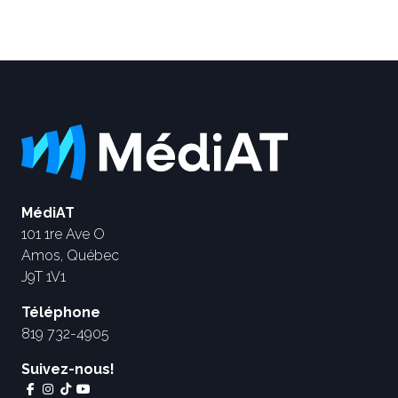
MédiAT
101 1re Ave O
Amos, Québec
J9T 1V1
Téléphone
819 732-4905
Suivez-nous!