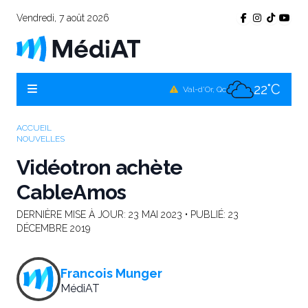
Vendredi, 7 août 2026
19°C
Témiscamingue, Qc
23°C
La Sarre, Qc
22°C
Val-d'Or, Qc
22°C
Rouyn-Noranda, Qc
ACCUEIL
NOUVELLES
22°C
Amos, Qc
Vidéotron achète
CableAmos
DERNIÈRE MISE À JOUR:
23 MAI 2023
• PUBLIÉ:
23
DÉCEMBRE 2019
Francois Munger
MédiAT