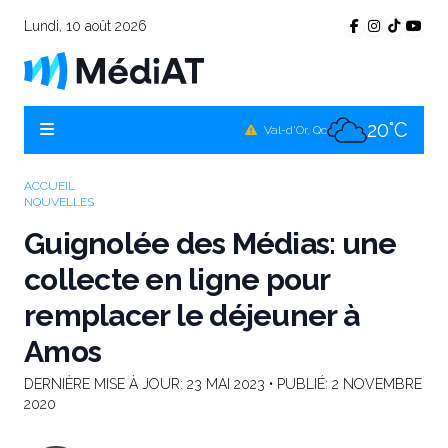
Lundi, 10 août 2026
19°C
Témiscamingue, Qc
19°C
La Sarre, Qc
20°C
Val-d'Or, Qc
19°C
Rouyn-Noranda, Qc
ACCUEIL
NOUVELLES
20°C
Amos, Qc
Guignolée des Médias: une
collecte en ligne pour
remplacer le déjeuner à
Amos
DERNIÈRE MISE À JOUR:
23 MAI 2023
• PUBLIÉ:
2 NOVEMBRE
2020