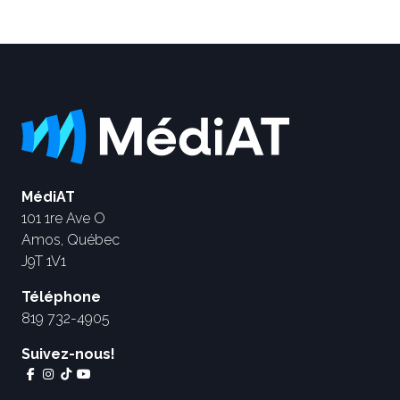
MédiAT
101 1re Ave O
Amos, Québec
J9T 1V1
Téléphone
819 732-4905
Suivez-nous!