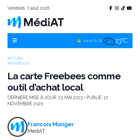
Vendredi, 7 août 2026
19°C
Témiscamingue, Qc
20°C
La Sarre, Qc
23°C
Val-d'Or, Qc
21°C
Rouyn-Noranda, Qc
ACCUEIL
NOUVELLES
23°C
Amos, Qc
La carte Freebees comme
outil d’achat local
DERNIÈRE MISE À JOUR:
23 MAI 2023
• PUBLIÉ:
17
NOVEMBRE 2020
Francois Munger
MédiAT