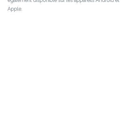
également disponible sur les appareils Androïd et
Apple.