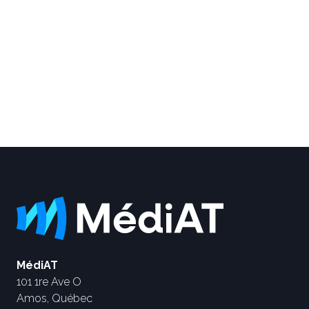
MédiAT
101 1re Ave O
Amos, Québec