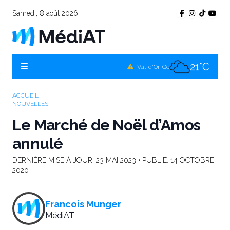
Samedi, 8 août 2026
21°C
Témiscamingue, Qc
19°C
La Sarre, Qc
21°C
Val-d'Or, Qc
20°C
Rouyn-Noranda, Qc
ACCUEIL
NOUVELLES
21°C
Amos, Qc
Le Marché de Noël d’Amos
annulé
DERNIÈRE MISE À JOUR:
23 MAI 2023
• PUBLIÉ:
14 OCTOBRE
2020
Francois Munger
MédiAT