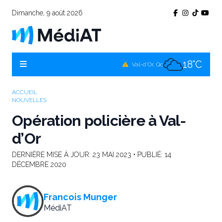
Dimanche, 9 août 2026
18°C
Témiscamingue, Qc
17°C
La Sarre, Qc
18°C
Val-d'Or, Qc
17°C
Rouyn-Noranda, Qc
ACCUEIL
NOUVELLES
18°C
Amos, Qc
Opération policière à Val-
d’Or
DERNIÈRE MISE À JOUR:
23 MAI 2023
• PUBLIÉ:
14
DÉCEMBRE 2020
Francois Munger
MédiAT