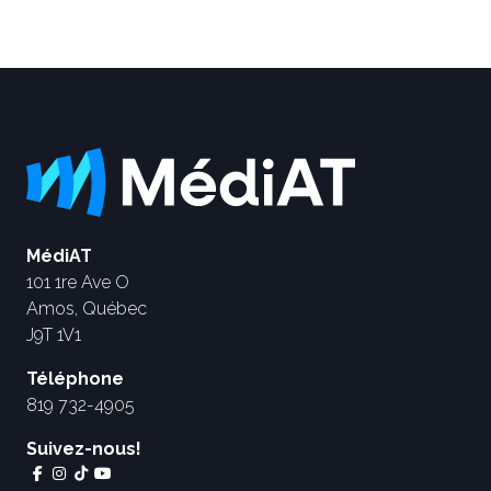
MédiAT
101 1re Ave O
Amos, Québec
J9T 1V1
Téléphone
819 732-4905
Suivez-nous!