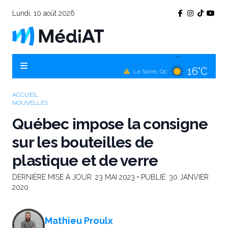
Lundi, 10 août 2026
14°C
Témiscamingue, Qc
16°C
La Sarre, Qc
15°C
Val-d'Or, Qc
ACCUEIL
NOUVELLES
15°C
Rouyn-Noranda, Qc
Québec impose la consigne
15°C
Amos, Qc
sur les bouteilles de
plastique et de verre
DERNIÈRE MISE À JOUR:
23 MAI 2023
• PUBLIÉ:
30 JANVIER
2020
Mathieu Proulx