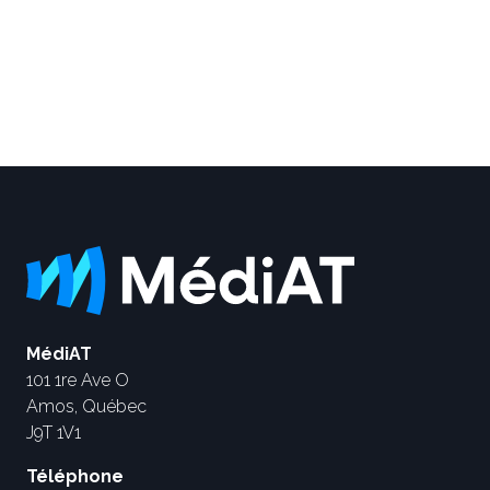
MédiAT
101 1re Ave O
Amos, Québec
J9T 1V1
Téléphone