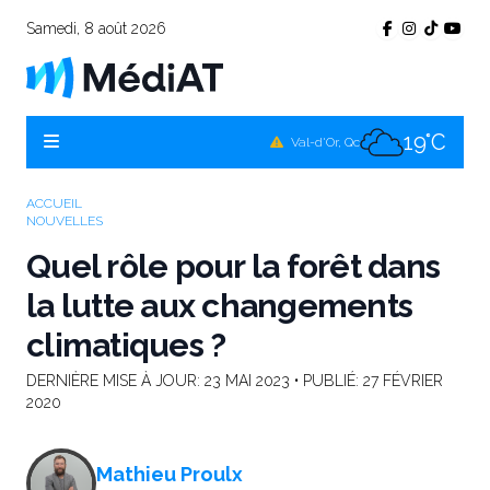
Samedi, 8 août 2026
24°C
Témiscamingue, Qc
22°C
La Sarre, Qc
19°C
Val-d'Or, Qc
22°C
Rouyn-Noranda, Qc
ACCUEIL
NOUVELLES
19°C
Amos, Qc
Quel rôle pour la forêt dans
la lutte aux changements
climatiques ?
DERNIÈRE MISE À JOUR:
23 MAI 2023
• PUBLIÉ:
27 FÉVRIER
2020
Mathieu Proulx