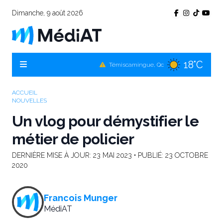
Dimanche, 9 août 2026
18°C
Témiscamingue, Qc
17°C
La Sarre, Qc
18°C
Val-d'Or, Qc
ACCUEIL
NOUVELLES
17°C
Rouyn-Noranda, Qc
Un vlog pour démystifier le
18°C
Amos, Qc
métier de policier
DERNIÈRE MISE À JOUR:
23 MAI 2023
• PUBLIÉ:
23 OCTOBRE
2020
Francois Munger
MédiAT