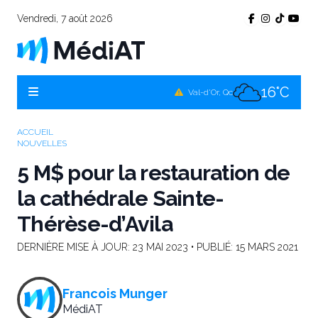
Vendredi, 7 août 2026
15°C
Témiscamingue, Qc
17°C
La Sarre, Qc
16°C
Val-d'Or, Qc
15°C
Rouyn-Noranda, Qc
ACCUEIL
NOUVELLES
16°C
Amos, Qc
5 M$ pour la restauration de
la cathédrale Sainte-
Thérèse-d’Avila
DERNIÈRE MISE À JOUR:
23 MAI 2023
• PUBLIÉ:
15 MARS 2021
Francois Munger
MédiAT