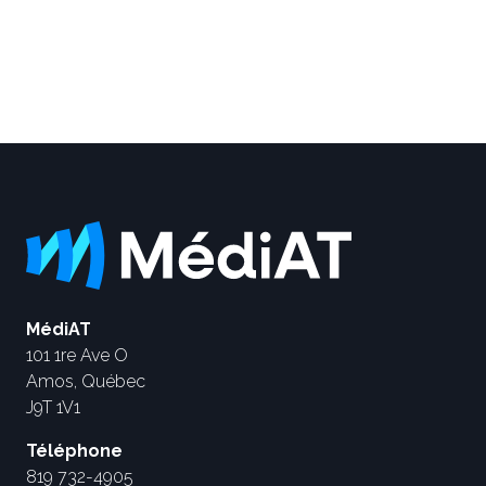
MédiAT
101 1re Ave O
Amos, Québec
J9T 1V1
Téléphone
819 732-4905