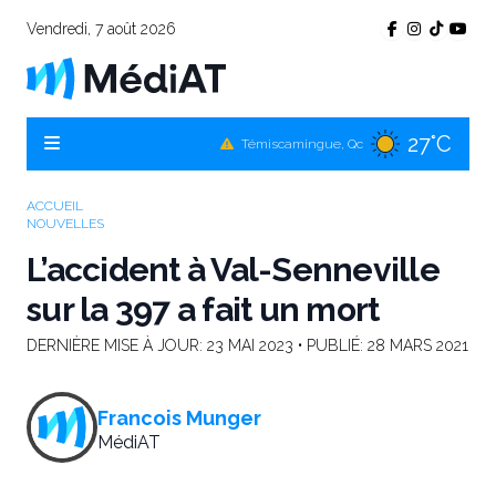
Vendredi, 7 août 2026
27°C
Témiscamingue, Qc
27°C
La Sarre, Qc
ACCUEIL
27°C
Val-d'Or, Qc
NOUVELLES
28°C
L’accident à Val-Senneville
Rouyn-Noranda, Qc
sur la 397 a fait un mort
27°C
Amos, Qc
DERNIÈRE MISE À JOUR:
23 MAI 2023
• PUBLIÉ:
28 MARS 2021
Francois Munger
MédiAT