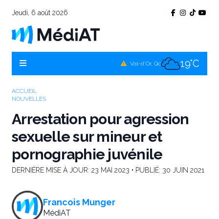
Jeudi, 6 août 2026
17°C
Témiscamingue, Qc
18°C
La Sarre, Qc
19°C
Val-d'Or, Qc
17°C
Rouyn-Noranda, Qc
ACCUEIL
NOUVELLES
19°C
Amos, Qc
Arrestation pour agression
sexuelle sur mineur et
pornographie juvénile
DERNIÈRE MISE À JOUR:
23 MAI 2023
• PUBLIÉ:
30 JUIN 2021
Francois Munger
MédiAT