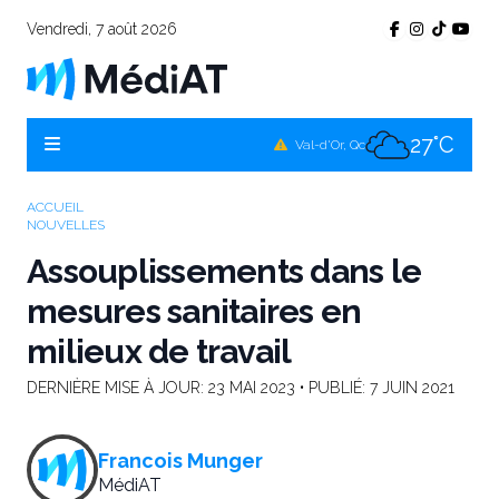
Vendredi, 7 août 2026
26°C
Témiscamingue, Qc
26°C
La Sarre, Qc
27°C
Val-d'Or, Qc
26°C
Rouyn-Noranda, Qc
ACCUEIL
NOUVELLES
27°C
Amos, Qc
Assouplissements dans le
mesures sanitaires en
milieux de travail
DERNIÈRE MISE À JOUR:
23 MAI 2023
• PUBLIÉ:
7 JUIN 2021
Francois Munger
MédiAT