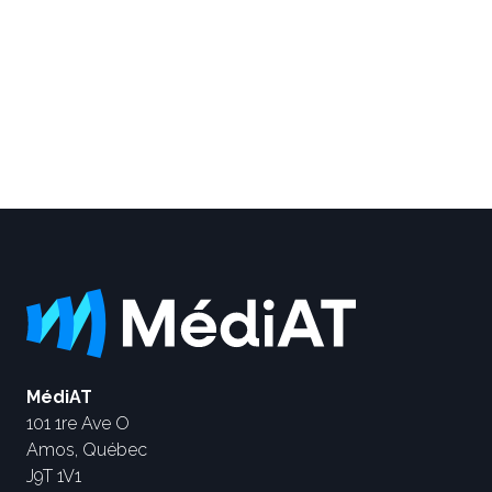
MédiAT
101 1re Ave O
Amos, Québec
J9T 1V1