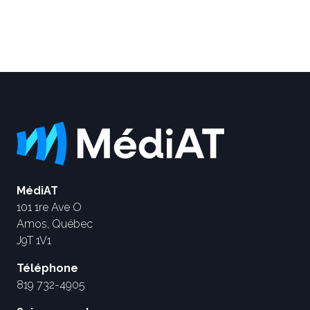
MédiAT
101 1re Ave O
Amos, Québec
J9T 1V1
Téléphone
819 732-4905