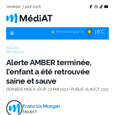
Vendredi, 7 août 2026
16°C
Témiscamingue, Qc
18°C
La Sarre, Qc
19°C
Val-d'Or, Qc
ACCUEIL
NOUVELLES
18°C
Rouyn-Noranda, Qc
Alerte AMBER terminée,
19°C
Amos, Qc
l’enfant a été retrouvée
saine et sauve
DERNIÈRE MISE À JOUR:
23 MAI 2023
• PUBLIÉ:
15 AOÛT 2021
Francois Munger
MédiAT