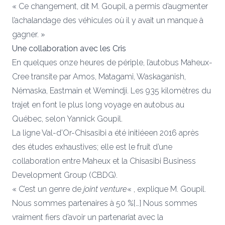
« Ce changement, dit M. Goupil, a permis d’augmenter
l’achalandage des véhicules où il y avait un manque à
gagner. »
Une collaboration avec les Cris
En quelques onze heures de périple, l’autobus Maheux-
Cree transite par Amos, Matagami, Waskaganish,
Némaska, Eastmain et Wemindji. Les 935 kilomètres du
trajet en font le plus long voyage en autobus au
Québec, selon Yannick Goupil.
La ligne Val-d’Or-Chisasibi a été initiéeen 2016 après
des études exhaustives; elle est le fruit d’une
collaboration entre Maheux et la Chisasibi Business
Development Group (CBDG).
« C’est un genre de
joint venture
« , explique M. Goupil.
Nous sommes partenaires à 50 %[…] Nous sommes
vraiment fiers d’avoir un partenariat avec la