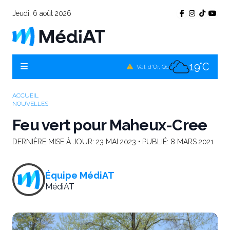
Jeudi, 6 août 2026
17°C
Témiscamingue, Qc
17°C
La Sarre, Qc
19°C
Val-d'Or, Qc
17°C
Rouyn-Noranda, Qc
ACCUEIL
NOUVELLES
19°C
Amos, Qc
Feu vert pour Maheux-Cree
DERNIÈRE MISE À JOUR:
23 MAI 2023
• PUBLIÉ:
8 MARS 2021
Équipe MédiAT
MédiAT