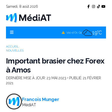
Samedi, 8 août 2026
17°C
Témiscamingue, Qc
20°C
La Sarre, Qc
19°C
Val-d'Or, Qc
18°C
Rouyn-Noranda, Qc
ACCUEIL
NOUVELLES
19°C
Amos, Qc
Important brasier chez Forex
à Amos
DERNIÈRE MISE À JOUR:
23 MAI 2023
• PUBLIÉ:
21 FÉVRIER
2021
Francois Munger
MédiAT