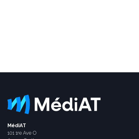
MédiAT
101 1re Ave O