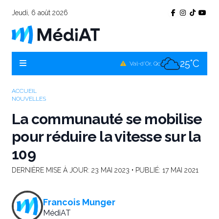
Jeudi, 6 août 2026
25°C
Témiscamingue, Qc
25°C
La Sarre, Qc
25°C
Val-d'Or, Qc
25°C
Rouyn-Noranda, Qc
ACCUEIL
NOUVELLES
25°C
Amos, Qc
La communauté se mobilise
pour réduire la vitesse sur la
109
DERNIÈRE MISE À JOUR:
23 MAI 2023
• PUBLIÉ:
17 MAI 2021
Francois Munger
MédiAT