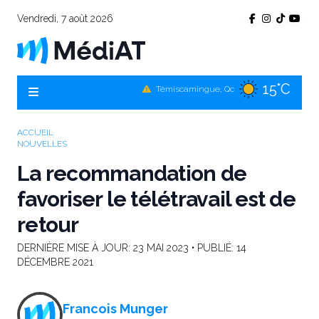
Vendredi, 7 août 2026
15°C
Témiscamingue, Qc
17°C
La Sarre, Qc
16°C
Val-d'Or, Qc
ACCUEIL
NOUVELLES
15°C
Rouyn-Noranda, Qc
La recommandation de
16°C
Amos, Qc
favoriser le télétravail est de
retour
DERNIÈRE MISE À JOUR:
23 MAI 2023
• PUBLIÉ:
14
DÉCEMBRE 2021
Francois Munger