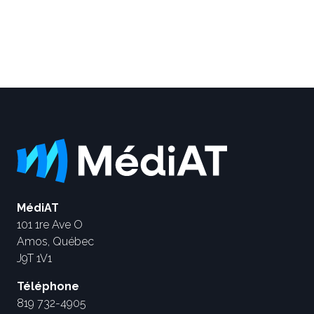
MédiAT
101 1re Ave O
Amos, Québec
J9T 1V1
Téléphone
819 732-4905