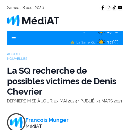
Samedi, 8 août 2026
17°C
Témiscamingue, Qc
19°C
La Sarre, Qc
18°C
Val-d'Or, Qc
ACCUEIL
NOUVELLES
17°C
Rouyn-Noranda, Qc
La SQ recherche de
18°C
Amos, Qc
possibles victimes de Denis
Chevrier
DERNIÈRE MISE À JOUR:
23 MAI 2023
• PUBLIÉ:
31 MARS 2021
Francois Munger
MédiAT