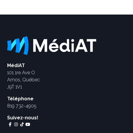
MédiAT
101 1re Ave O
Amos, Québec
J9T 1V1
Téléphone
819 732-4905
Suivez-nous!