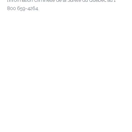
l’information criminelle de la Sûreté du Québec au 1
800 659-4264.