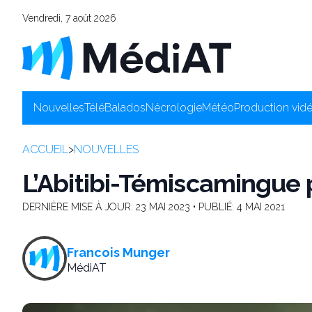
Vendredi, 7 août 2026
Nouvelles
Télé
Balados
Nécrologie
Météo
Production vid
ACCUEIL
>
NOUVELLES
L’Abitibi-Témiscamingue 
DERNIÈRE MISE À JOUR:
23 MAI 2023
• PUBLIÉ:
4 MAI 2021
Francois Munger
MédiAT