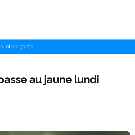
éo
Loterie 50/50
passe au jaune lundi