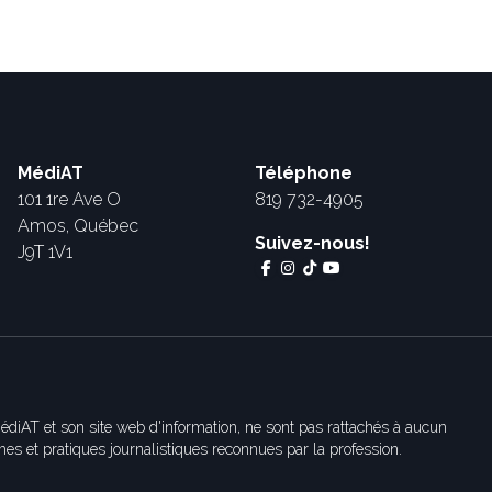
MédiAT
Téléphone
101 1re Ave O
819 732-4905
Amos, Québec
Suivez-nous!
J9T 1V1
édiAT et son site web d'information, ne sont pas rattachés à aucun
es et pratiques journalistiques reconnues par la profession.