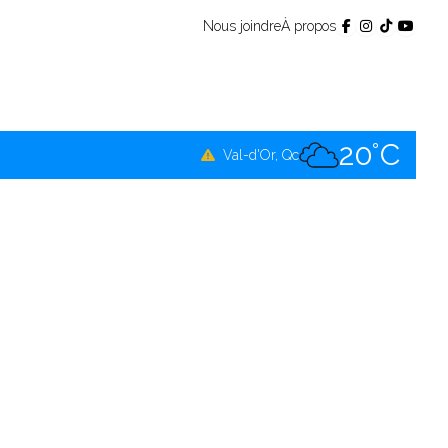
Nous joindre
À propos
18°C
Témiscamingue, Qc
21°C
La Sarre, Qc
20°C
Val-d'Or, Qc
20°C
Rouyn-Noranda, Qc
20°C
Amos, Qc