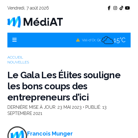
Vendredi, 7 août 2026
13°C
Témiscamingue, Qc
16°C
La Sarre, Qc
15°C
Val-d'Or, Qc
14°C
Rouyn-Noranda, Qc
ACCUEIL
NOUVELLES
15°C
Amos, Qc
Le Gala Les Élites souligne
les bons coups des
entrepreneurs d’ici
DERNIÈRE MISE À JOUR:
23 MAI 2023
• PUBLIÉ:
13
SEPTEMBRE 2021
Francois Munger