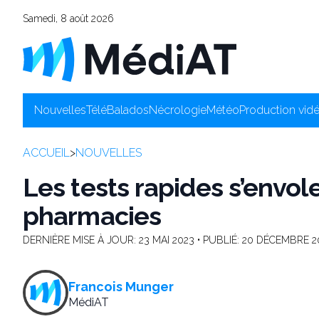
Samedi, 8 août 2026
Nouvelles
Télé
Balados
Nécrologie
Météo
Production vid
ACCUEIL
>
NOUVELLES
Les tests rapides s’envo
pharmacies
DERNIÈRE MISE À JOUR:
23 MAI 2023
• PUBLIÉ:
20 DÉCEMBRE 2
Francois Munger
MédiAT