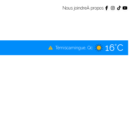
Nous joindre
À propos
16°C
Témiscamingue, Qc
18°C
La Sarre, Qc
17°C
Val-d'Or, Qc
16°C
Rouyn-Noranda, Qc
17°C
Amos, Qc