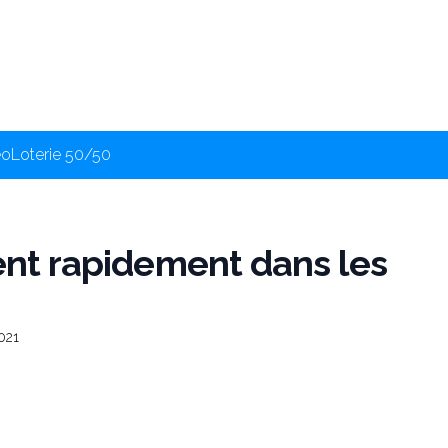
éo
Loterie 50/50
lent rapidement dans les
021