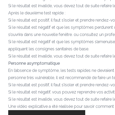
Si le résultat est invalide, vous devez tout de suite refair
Après le deuxième test rapide :
Si le résultat est positif, il faut s’isoler et prendre rende
Si le résultat est négatif et que les symptômes perdurent ou
s’ouvrira dans une nouvelle fenêtre. ou consultez un profe
Si le résultat est négatif et que les symptômes s’amenuisen
appliquant les consignes sanitaires de base.
Si le résultat est invalide, vous devez tout de suite refair
Personne asymptomatique
En l’absence de symptôme, les tests rapides ne devraient p
personne très vulnérable, il est recommandé de faire un te
Si le résultat est positif, il faut s’isoler et prendre rende
Si le résultat est négatif, vous pouvez reprendre vos activ
Si le résultat est invalide, vous devez tout de suite refair
Une vidéo explicative a été réalisée pour savoir comment bi