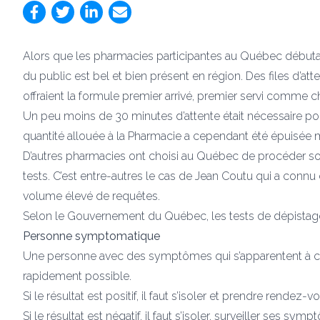
Alors que les pharmacies participantes au Québec débutaie
du public est bel et bien présent en région. Des files d’att
offraient la formule premier arrivé, premier servi comme c
Un peu moins de 30 minutes d’attente était nécessaire pour
quantité allouée à la Pharmacie a cependant été épuisée m
D’autres pharmacies ont choisi au Québec de procéder so
tests. C’est entre-autres le cas de Jean Coutu qui a connu
volume élevé de requêtes.
Selon le Gouvernement du Québec, les tests de dépistage r
Personne symptomatique
Une personne avec des symptômes qui s’apparentent à ceux
rapidement possible.
Si le résultat est positif, il faut s’isoler et prendre rende
Si le résultat est négatif, il faut s’isoler, surveiller ses s