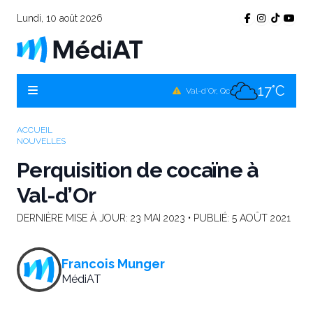
Lundi, 10 août 2026
19°C
Témiscamingue, Qc
18°C
La Sarre, Qc
17°C
Val-d'Or, Qc
18°C
Rouyn-Noranda, Qc
ACCUEIL
NOUVELLES
17°C
Amos, Qc
Perquisition de cocaïne à
Val-d’Or
DERNIÈRE MISE À JOUR:
23 MAI 2023
• PUBLIÉ:
5 AOÛT 2021
Francois Munger
MédiAT