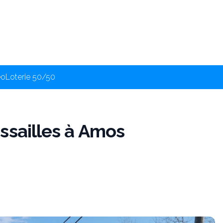
éo
Loterie 50/50
ssailles à Amos