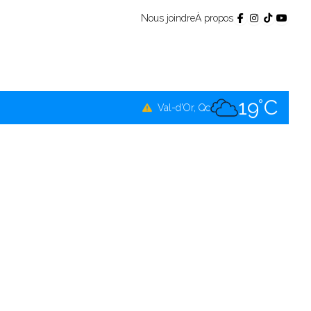
Nous joindre
À propos
19°C
Témiscamingue, Qc
18°C
La Sarre, Qc
19°C
Val-d'Or, Qc
19°C
Rouyn-Noranda, Qc
19°C
Amos, Qc