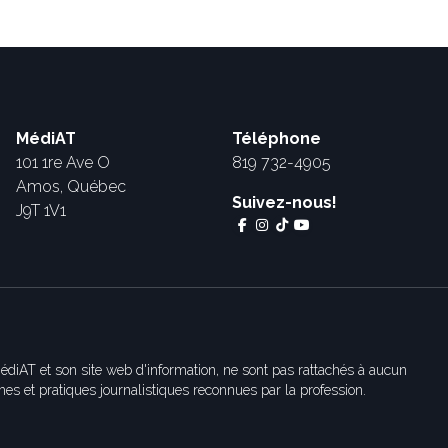
MédiAT
Téléphone
101 1re Ave O
819 732-4905
Amos, Québec
Suivez-nous!
J9T 1V1
édiAT et son site web d'information, ne sont pas rattachés à aucun
es et pratiques journalistiques reconnues par la profession.