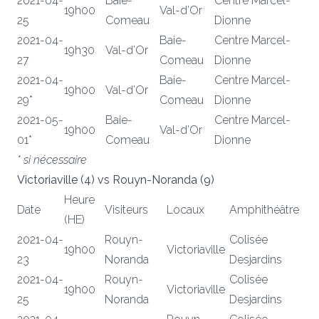
2021-04-
Baie-
Centre Marcel-
19h00
Val-d’Or
25
Comeau
Dionne
2021-04-
Baie-
Centre Marcel-
19h30
Val-d’Or
27
Comeau
Dionne
2021-04-
Baie-
Centre Marcel-
19h00
Val-d’Or
29*
Comeau
Dionne
2021-05-
Baie-
Centre Marcel-
19h00
Val-d’Or
01*
Comeau
Dionne
* si nécessaire
Victoriaville (4) vs Rouyn-Noranda (9)
Heure
Date
Visiteurs
Locaux
Amphithéâtre
(HE)
2021-04-
Rouyn-
Colisée
19h00
Victoriaville
23
Noranda
Desjardins
2021-04-
Rouyn-
Colisée
19h00
Victoriaville
25
Noranda
Desjardins