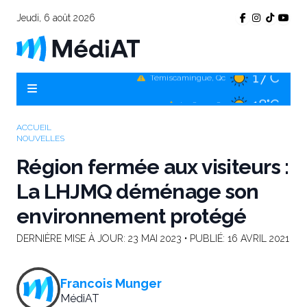
Jeudi, 6 août 2026
17°C
Témiscamingue, Qc
18°C
La Sarre, Qc
19°C
Val-d'Or, Qc
ACCUEIL
NOUVELLES
17°C
Rouyn-Noranda, Qc
Région fermée aux visiteurs :
19°C
Amos, Qc
La LHJMQ déménage son
environnement protégé
DERNIÈRE MISE À JOUR:
23 MAI 2023
• PUBLIÉ:
16 AVRIL 2021
Francois Munger
MédiAT