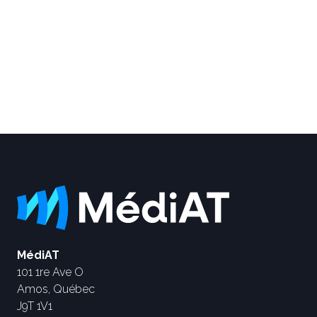
MédiAT
101 1re Ave O
Amos, Québec
J9T 1V1