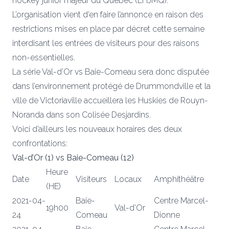
hockey junior majeur du Québec (LHJMQ).
L’organisation vient d’en faire l’annonce en raison des
restrictions mises en place par décret cette semaine
interdisant les entrées de visiteurs pour des raisons
non-essentielles.
La série Val-d’Or vs Baie-Comeau sera donc disputée
dans l’environnement protégé de Drummondville et la
ville de Victoriaville accueillera les Huskies de Rouyn-
Noranda dans son Colisée Desjardins.
Voici d’ailleurs les nouveaux horaires des deux
confrontations:
Val-d’Or (1) vs Baie-Comeau (12)
Heure
Date
Visiteurs
Locaux
Amphithéâtre
(HE)
2021-04-
Baie-
Centre Marcel-
19h00
Val-d’Or
24
Comeau
Dionne