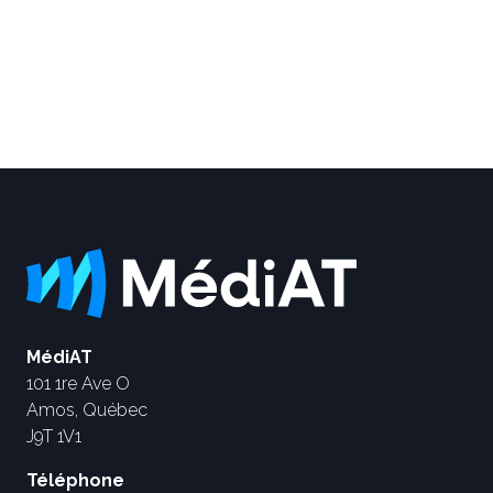
MédiAT
101 1re Ave O
Amos, Québec
J9T 1V1
Téléphone