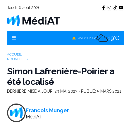
Jeudi, 6 août 2026
16°C
Témiscamingue, Qc
17°C
La Sarre, Qc
19°C
Val-d'Or, Qc
17°C
Rouyn-Noranda, Qc
ACCUEIL
NOUVELLES
19°C
Amos, Qc
Simon Lafrenière-Poirier a
été localisé
DERNIÈRE MISE À JOUR:
23 MAI 2023
• PUBLIÉ:
5 MARS 2021
Francois Munger
MédiAT