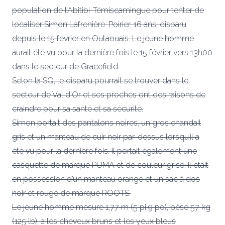
population de l’Abitibi-Témiscamingue pour tenter de
localiser Simon Lafrenière-Poirier, 16 ans, disparu
depuis le 15 février en Outaouais. Le jeune homme
aurait été vu pour la dernière fois le 15 février vers 13h00
dans le secteur de Gracefield.
Selon la SQ, le disparu pourrait se trouver dans le
secteur de Val d’Or et ses proches ont des raisons de
craindre pour sa santé et sa sécurité.
Simon portait des pantalons noires, un gros chandail
gris et un manteau de cuir noir par-dessus lorsqu’il a
été vu pour la dernière fois. Il portait également une
casquette de marque PUMA et de couleur grise. Il était
en possession d’un manteau orange et un sac à dos
noir et rouge de marque ROOTS.
Le jeune homme mesure 1,77 m (5 pi 9 po), pèse 57 kg
(125 lb), a les cheveux bruns et les yeux bleus