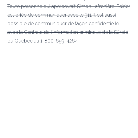
Toute personne qui apercevrait Simon Lafrenière-Poirier
est priée de communiquer avec le 911. Il est
aussi
possible de communiquer de façon confidentielle
avec la
Centrale de l’information criminelle de la Sûreté
du Québec
au
1-800-659-4264
.