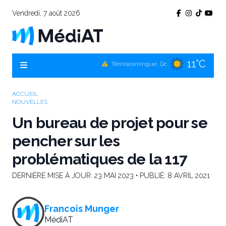
Vendredi, 7 août 2026
11°C
Témiscamingue, Qc
14°C
La Sarre, Qc
14°C
Val-d'Or, Qc
ACCUEIL
NOUVELLES
11°C
Rouyn-Noranda, Qc
Un bureau de projet pour se
14°C
Amos, Qc
pencher sur les
problématiques de la 117
DERNIÈRE MISE À JOUR:
23 MAI 2023
• PUBLIÉ:
8 AVRIL 2021
Francois Munger
MédiAT