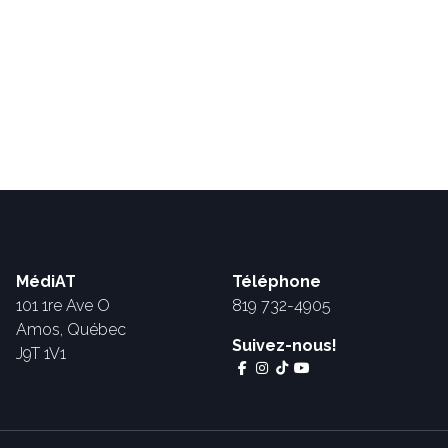
MédiAT
Téléphone
101 1re Ave O
819 732-4905
Amos, Québec
Suivez-nous!
J9T 1V1