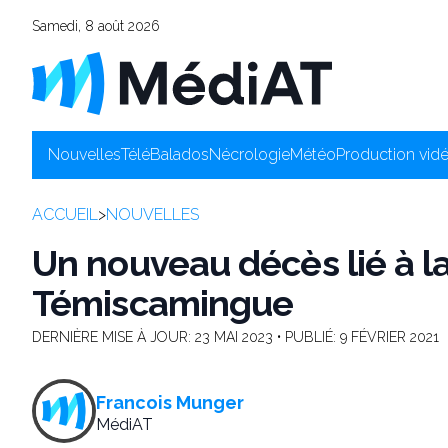
Samedi, 8 août 2026
Nouvelles
Télé
Balados
Nécrologie
Météo
Production vid
ACCUEIL
>
NOUVELLES
Un nouveau décès lié à la
Témiscamingue
DERNIÈRE MISE À JOUR:
23 MAI 2023
• PUBLIÉ:
9 FÉVRIER 2021
Francois Munger
MédiAT