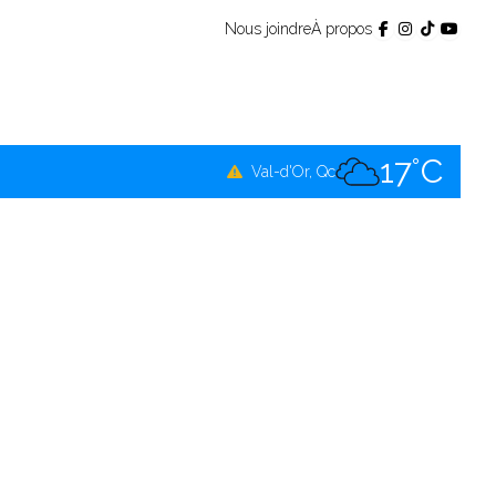
Nous joindre
À propos
17°C
Témiscamingue, Qc
17°C
La Sarre, Qc
17°C
Val-d'Or, Qc
16°C
Rouyn-Noranda, Qc
17°C
Amos, Qc