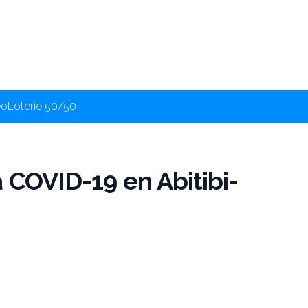
éo
Loterie 50/50
 COVID-19 en Abitibi-