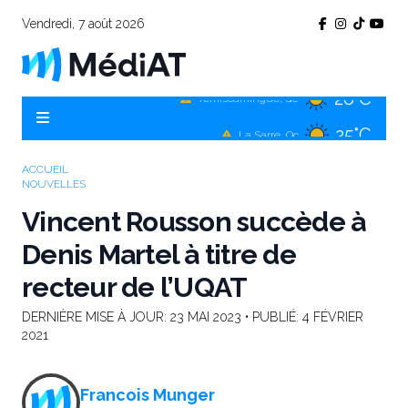
Vendredi, 7 août 2026
26°C
Témiscamingue, Qc
25°C
La Sarre, Qc
26°C
Val-d'Or, Qc
ACCUEIL
NOUVELLES
26°C
Rouyn-Noranda, Qc
Vincent Rousson succède à
26°C
Amos, Qc
Denis Martel à titre de
recteur de l’UQAT
DERNIÈRE MISE À JOUR:
23 MAI 2023
• PUBLIÉ:
4 FÉVRIER
2021
Francois Munger