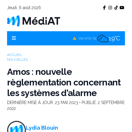
Jeudi, 6 août 2026
17°C
Témiscamingue, Qc
18°C
La Sarre, Qc
19°C
Val-d'Or, Qc
17°C
Rouyn-Noranda, Qc
ACCUEIL
NOUVELLES
19°C
Amos, Qc
Amos : nouvelle
règlementation concernant
les systèmes d’alarme
DERNIÈRE MISE À JOUR:
23 MAI 2023
• PUBLIÉ:
2 SEPTEMBRE
2022
Lydia Blouin