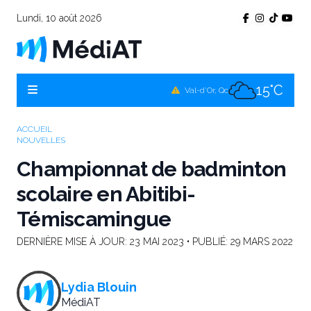
Lundi, 10 août 2026
16°C
Témiscamingue, Qc
16°C
La Sarre, Qc
15°C
Val-d'Or, Qc
15°C
Rouyn-Noranda, Qc
ACCUEIL
NOUVELLES
15°C
Amos, Qc
Championnat de badminton
scolaire en Abitibi-
Témiscamingue
DERNIÈRE MISE À JOUR:
23 MAI 2023
• PUBLIÉ:
29 MARS 2022
Lydia Blouin
MédiAT