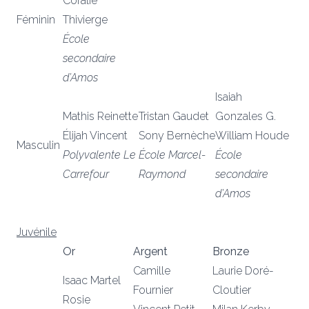
Coralie
Féminin
Thivierge
École
secondaire
d’Amos
Isaiah
Mathis Reinette
Tristan Gaudet
Gonzales G.
Élijah Vincent
Sony Bernèche
William Houde
Masculin
Polyvalente Le
École Marcel-
École
Carrefour
Raymond
secondaire
d’Amos
Juvénile
Or
Argent
Bronze
Camille
Laurie Doré-
Isaac Martel
Fournier
Cloutier
Rosie