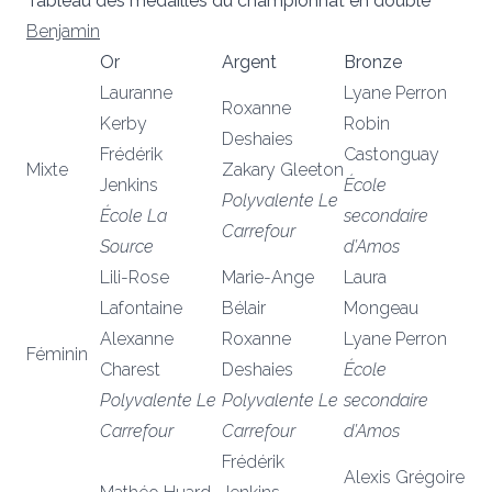
Tableau des médailles du championnat en double
Benjamin
Or
Argent
Bronze
Lauranne
Lyane Perron
Roxanne
Kerby
Robin
Deshaies
Frédérik
Castonguay
Mixte
Zakary Gleeton
Jenkins
École
Polyvalente Le
École La
secondaire
Carrefour
Source
d’Amos
Lili-Rose
Marie-Ange
Laura
Lafontaine
Bélair
Mongeau
Alexanne
Roxanne
Lyane Perron
Féminin
Charest
Deshaies
École
Polyvalente Le
Polyvalente Le
secondaire
Carrefour
Carrefour
d’Amos
Frédérik
Alexis Grégoire