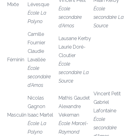
Vincent Petit
Milan Kerby
Mixte
Lévesque
École
École
École La
secondaire
secondaire La
Polyno
d’Amos
Source
Camille
Lausane Kerby
Fournier
Laurie Doré-
Claudie
Cloutier
Féminin
Lavallée
École
École
secondaire La
secondaire
Source
d’Amos
Vincent Petit
Nicolas
Mathis Gaudet
Gabriel
Gagnon
Alexandre
Lafontaine
Masculin
Isaac Martel
Vekeman
École
École La
École Marcel-
secondaire
Polyno
Raymond