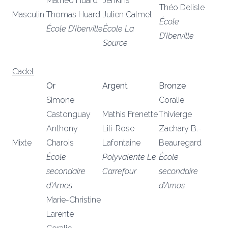
Mathéo Huard
Jenkins
Théo Delisle
Masculin
Thomas Huard
Julien Calmet
École
École D’Iberville
École La
D’Iberville
Source
Cadet
Or
Argent
Bronze
Simone
Coralie
Castonguay
Mathis Frenette
Thivierge
Anthony
Lili-Rose
Zachary B.-
Mixte
Charois
Lafontaine
Beauregard
École
Polyvalente Le
École
secondaire
Carrefour
secondaire
d’Amos
d’Amos
Marie-Christine
Larente