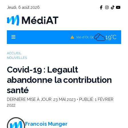
Jeudi, 6 août 2026
17°C
Témiscamingue, Qc
18°C
La Sarre, Qc
19°C
Val-d'Or, Qc
17°C
Rouyn-Noranda, Qc
ACCUEIL
NOUVELLES
19°C
Amos, Qc
Covid-19 : Legault
abandonne la contribution
santé
DERNIÈRE MISE À JOUR:
23 MAI 2023
• PUBLIÉ:
1 FÉVRIER
2022
Francois Munger