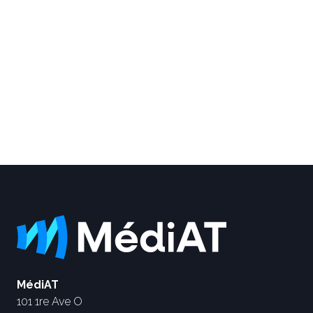
MédiAT
101 1re Ave O