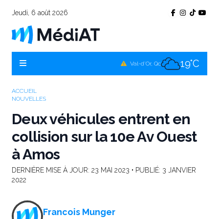
Jeudi, 6 août 2026
17°C
Témiscamingue, Qc
18°C
La Sarre, Qc
19°C
Val-d'Or, Qc
18°C
Rouyn-Noranda, Qc
ACCUEIL
NOUVELLES
19°C
Amos, Qc
Deux véhicules entrent en
collision sur la 10e Av Ouest
à Amos
DERNIÈRE MISE À JOUR:
23 MAI 2023
• PUBLIÉ:
3 JANVIER
2022
Francois Munger