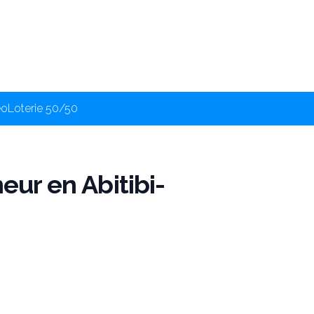
éo
Loterie 50/50
eur en Abitibi-