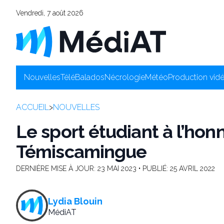
Vendredi, 7 août 2026
Nouvelles
Télé
Balados
Nécrologie
Météo
Production vid
ACCUEIL
>
NOUVELLES
Le sport étudiant à l’honn
Témiscamingue
DERNIÈRE MISE À JOUR:
23 MAI 2023
• PUBLIÉ:
25 AVRIL 2022
Lydia Blouin
MédiAT