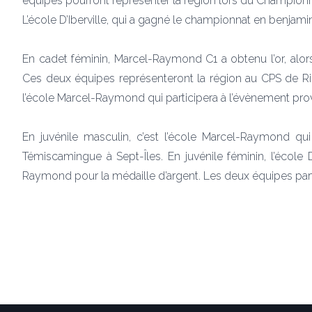
équipes pourront représenter la région lors du Championna
L’école D’Iberville, qui a gagné le championnat en benjamin
En cadet féminin, Marcel-Raymond C1 a obtenu l’or, alo
Ces deux équipes représenteront la région au CPS de R
l’école Marcel-Raymond qui participera à l’évènement prov
En juvénile masculin, c’est l’école Marcel-Raymond qui 
Témiscamingue à Sept-Îles. En juvénile féminin, l’école D
Raymond pour la médaille d’argent. Les deux équipes parti