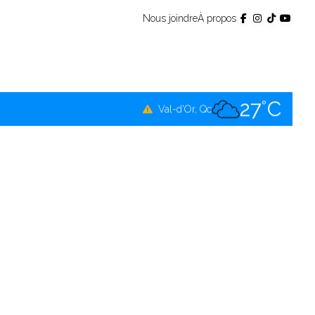
Nous joindre
À propos
26°C
Témiscamingue, Qc
27°C
La Sarre, Qc
27°C
Val-d'Or, Qc
27°C
Rouyn-Noranda, Qc
27°C
Amos, Qc