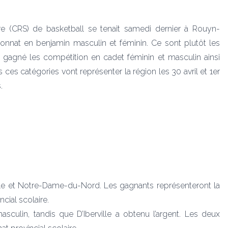
re (CRS) de basketball se tenait samedi dernier à Rouyn-
nnat en benjamin masculin et féminin. Ce sont plutôt les
t gagné les compétition en cadet féminin et masculin ainsi
 ces catégories vont représenter la région les 30 avril et 1er
.
ville et Notre-Dame-du-Nord. Les gagnants représenteront la
cial scolaire.
culin, tandis que D’Iberville a obtenu l’argent. Les deux