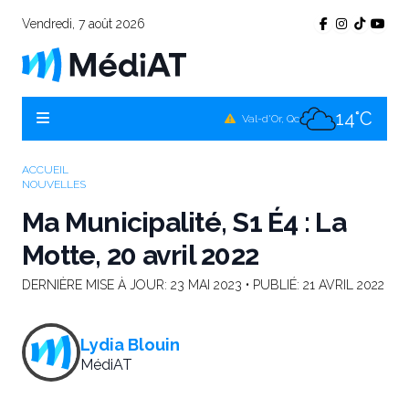
Vendredi, 7 août 2026
11°C
Témiscamingue, Qc
14°C
La Sarre, Qc
14°C
Val-d'Or, Qc
11°C
Rouyn-Noranda, Qc
ACCUEIL
NOUVELLES
14°C
Amos, Qc
Ma Municipalité, S1 É4 : La
Motte, 20 avril 2022
DERNIÈRE MISE À JOUR:
23 MAI 2023
• PUBLIÉ:
21 AVRIL 2022
Lydia Blouin
MédiAT