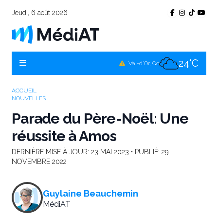
Jeudi, 6 août 2026
23°C
Témiscamingue, Qc
22°C
La Sarre, Qc
24°C
Val-d'Or, Qc
23°C
Rouyn-Noranda, Qc
ACCUEIL
NOUVELLES
24°C
Amos, Qc
Parade du Père-Noël: Une
réussite à Amos
DERNIÈRE MISE À JOUR:
23 MAI 2023
• PUBLIÉ:
29
NOVEMBRE 2022
Guylaine Beauchemin
MédiAT