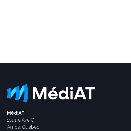
MédiAT
101 1re Ave O
Amos, Québec