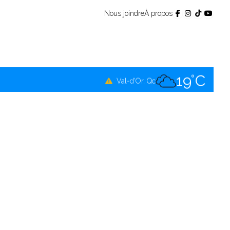
Nous joindre
À propos
19°C
Témiscamingue, Qc
19°C
La Sarre, Qc
19°C
Val-d'Or, Qc
19°C
Rouyn-Noranda, Qc
19°C
Amos, Qc