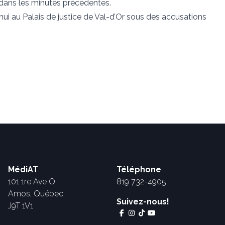
ls dans les minutes précédentes.
’hui au Palais de justice de Val-d’Or sous des accusations
MédiAT
Téléphone
101 1re Ave O
819 732-4905
Amos, Québec
Suivez-nous!
J9T 1V1