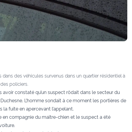
s dans des véhicules survenus dans un quartier résidentiel à
 des policiers.
ès avoir constaté qu’un suspect rôdait dans le secteur du
et Duchesne. L’homme sondait à ce moment les portières de
is la fuite en apercevant l’appelant.
 en compagnie du maître-chien et le suspect a été
voiture.