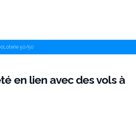
éo
Loterie 50/50
é en lien avec des vols à