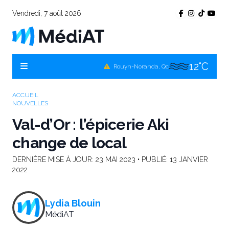
11°C
Témiscamingue, Qc
Vendredi, 7 août 2026
14°C
La Sarre, Qc
14°C
Val-d'Or, Qc
12°C
Rouyn-Noranda, Qc
14°C
Amos, Qc
ACCUEIL
NOUVELLES
Val-d’Or : l’épicerie Aki
change de local
DERNIÈRE MISE À JOUR:
23 MAI 2023
• PUBLIÉ:
13 JANVIER
2022
Lydia Blouin
MédiAT