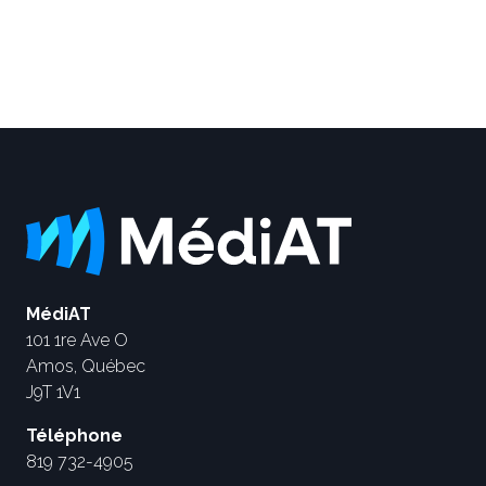
MédiAT
101 1re Ave O
Amos, Québec
J9T 1V1
Téléphone
819 732-4905