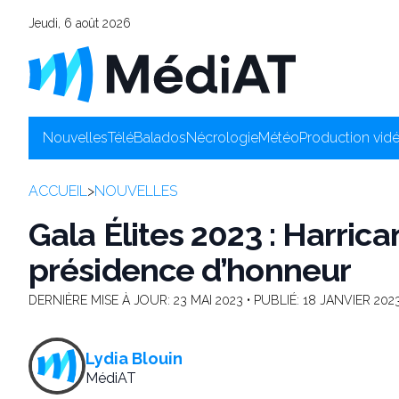
Jeudi, 6 août 2026
Nouvelles
Télé
Balados
Nécrologie
Météo
Production vid
ACCUEIL
>
NOUVELLES
Gala Élites 2023 : Harrica
présidence d’honneur
DERNIÈRE MISE À JOUR:
23 MAI 2023
• PUBLIÉ:
18 JANVIER 202
Lydia Blouin
MédiAT