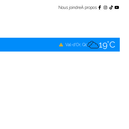
Nous joindre
À propos
16°C
Témiscamingue, Qc
17°C
La Sarre, Qc
19°C
Val-d'Or, Qc
17°C
Rouyn-Noranda, Qc
19°C
Amos, Qc