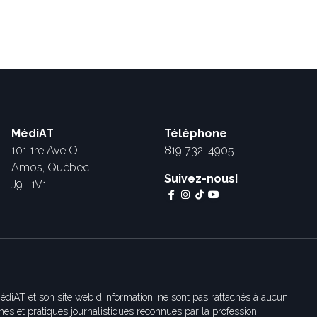
MédiAT
Téléphone
101 1re Ave O
819 732-4905
Amos, Québec
Suivez-nous!
J9T 1V1
édiAT et son site web d'information, ne sont pas rattachés à aucun
es et pratiques journalistiques reconnues par la profession.