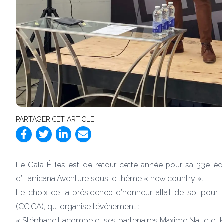
PARTAGER CET ARTICLE
Le Gala Élites est de retour cette année pour sa 33e é
d’Harricana Aventure sous le thème « new country ».
Le choix de la présidence d’honneur allait de soi pou
(CCICA), qui organise l’événement :
« Stéphane Lacombe et ses partenaires Maxime Naud et Kev