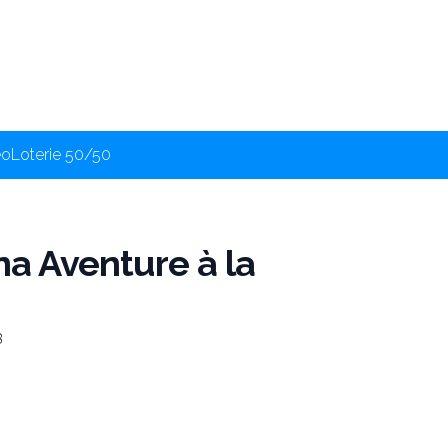
éo
Loterie 50/50
na Aventure à la
3