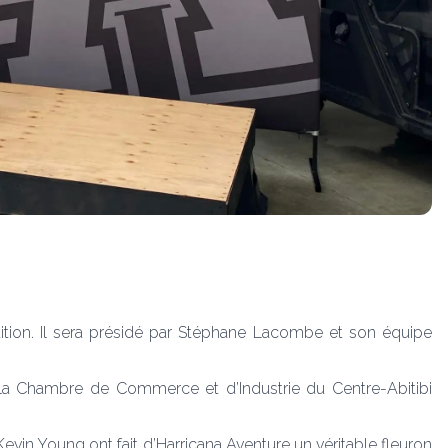
dition. Il sera présidé par Stéphane Lacombe et son équipe
r la Chambre de Commerce et d’Industrie du Centre-Abitibi
in Young ont fait d’Harricana Aventure un véritable fleuron