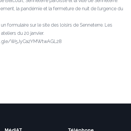
de Belcourt, Senneterre paroisse et la ville de Senneterre.
sement, la pandémie et la fermeture de nuit de l’urgence du
 formulaire sur le site des loisirs de Senneterre. Les
ateliers du 20 janvier.
//forms.gle/W5JyCa2YMWtwAGL28
MédiAT
Téléphone