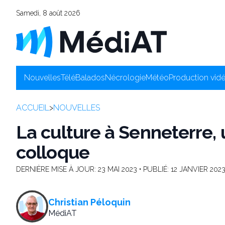
Samedi, 8 août 2026
Nouvelles
Télé
Balados
Nécrologie
Météo
Production vid
ACCUEIL
>
NOUVELLES
La culture à Senneterre,
colloque
DERNIÈRE MISE À JOUR:
23 MAI 2023
• PUBLIÉ:
12 JANVIER 202
Christian Péloquin
MédiAT