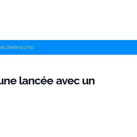
éo
Loterie 50/50
 une lancée avec un
3