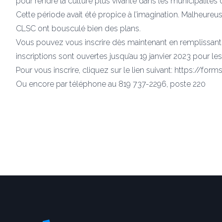
pour rendre la culture plus vivante dans les municipalités 
Cette période avait été propice à l’imagination. Malheureu
CLSC ont bousculé bien des plans.
Vous pouvez vous inscrire dès maintenant en remplissant un
inscriptions sont ouvertes jusqu’au 19 janvier 2023 pour les 
Pour vous inscrire, cliquez sur le lien suivant: https:
Ou encore par téléphone au 819 737-2296, poste 220