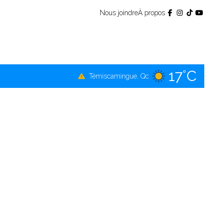
Nous joindre
À propos
17°C
Témiscamingue, Qc
20°C
La Sarre, Qc
19°C
Val-d'Or, Qc
18°C
Rouyn-Noranda, Qc
19°C
Amos, Qc