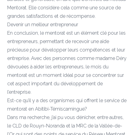
M
entorat
. Elle considère cela comme une source de
grandes satisfactions et de récompense.
Devenir un meilleur entrepreneur
En conclusion, le
mentorat
est un élément clé pour les
entrepreneurs, permettant de recevoir une aide
précieuse pour développer leurs compétences et leur
entreprise. Avec des personnes comme madame
Déry
dévouées à aider les entrepreneurs, le mois du
mentorat
est un moment idéal pour se concentrer sur
cet aspect important du développement de
l’entreprise.
Est-ce qu’il y a des organismes qui offrent le service de
mentorat
en Abitibi-Témiscamingue
?
Dans ma recherche, j’ai pu vous dénicher, entre autres,
le
CLD
de Rouyn-Noranda et
la MRC
de la Vallée-de-
l’Or qui sont
des points de service du Réseau
Mentorat
.