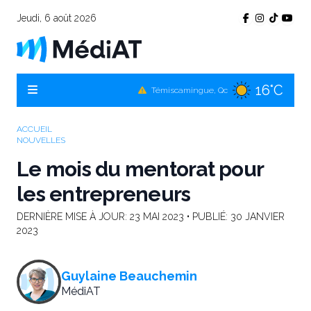
Jeudi, 6 août 2026
16°C
Témiscamingue, Qc
17°C
La Sarre, Qc
19°C
Val-d'Or, Qc
ACCUEIL
NOUVELLES
17°C
Rouyn-Noranda, Qc
Le mois du mentorat pour
19°C
Amos, Qc
les entrepreneurs
DERNIÈRE MISE À JOUR:
23 MAI 2023
• PUBLIÉ:
30 JANVIER
2023
Guylaine Beauchemin
MédiAT