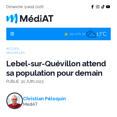
Dimanche, 9 août 2026
16°C
Témiscamingue, Qc
16°C
La Sarre, Qc
17°C
Val-d'Or, Qc
13°C
Rouyn-Noranda, Qc
ACCUEIL
NOUVELLES
17°C
Amos, Qc
Lebel-sur-Quévillon attend
sa population pour demain
PUBLIÉ:
30 JUIN 2023
Christian Péloquin
MédiAT