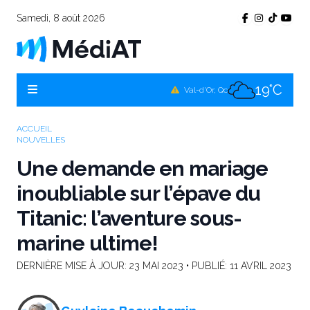
Samedi, 8 août 2026
24°C
Témiscamingue, Qc
22°C
La Sarre, Qc
19°C
Val-d'Or, Qc
22°C
Rouyn-Noranda, Qc
ACCUEIL
NOUVELLES
19°C
Amos, Qc
Une demande en mariage
inoubliable sur l’épave du
Titanic: l’aventure sous-
marine ultime!
DERNIÈRE MISE À JOUR:
23 MAI 2023
• PUBLIÉ:
11 AVRIL 2023