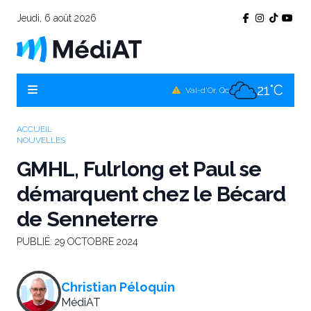
Jeudi, 6 août 2026
20°C
Témiscamingue, Qc
20°C
La Sarre, Qc
21°C
Val-d'Or, Qc
21°C
Rouyn-Noranda, Qc
ACCUEIL
NOUVELLES
21°C
Amos, Qc
GMHL, Fulrlong et Paul se
démarquent chez le Bécard
de Senneterre
PUBLIÉ:
29 OCTOBRE 2024
Christian Péloquin
MédiAT