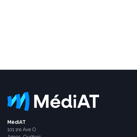
MédiAT
101 1re Ave O
Amos, Québec